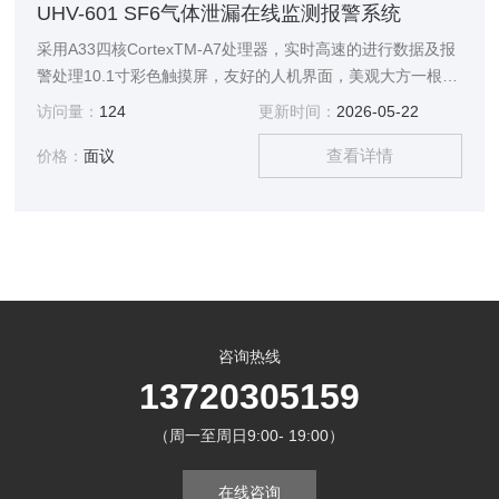
UHV-601 SF6气体泄漏在线监测报警系统
采用A33四核CortexTM-A7处理器，实时高速的进行数据及报
警处理10.1寸彩色触摸屏，友好的人机界面，美观大方一根电
缆连接所有变送器和主机，可分立可组合，具有很高的现场适
访问量：
124
更新时间：
2026-05-22
应性
查看详情
价格：
面议
咨询热线
13720305159
（周一至周日9:00- 19:00）
在线咨询