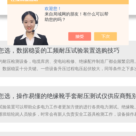
欢迎您！
来自局域网的朋友！有什么可以帮
助您的吗？
商家怎选，数据稳妥的工频耐压试验装置选购技巧
的耐压检测设备，电缆库房、变电站检修、绝缘配件制造厂都会频繁启用
、数据稳妥十分关键。一些设备升压过程电压起伏较大，同等条件之下多
装置升压流程平缓，电压输出波动控制在较低区间，反复耐压之后检测结
、过流保护组件。调...
商家怎选，操作易懂的绝缘靴手套耐压测试仪供应商甄
试验装置可以帮助众多电力工作者更加方便的进行各类电力测试。绝缘靴
维班组轮岗人员较多，时常会有新人负责安全工器具检测工作，设备操作
级复杂，参数选项繁多，新上岗工作人员需要花费很久熟悉流程。武汉特
引，操作易懂。工...