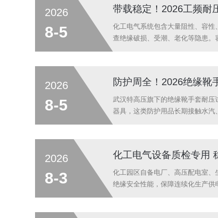
带载稳定！2026工频
2026
化工电气系统包含大量阻性、容性
8-5
查绝缘破损、受潮、老化等隐患。
性、抗跳闸能力与工况适配性。武
滑，不会出现电压跌落、过流跳闸、
防护周全！2026绝缘
2026
武汉特高压旗下的绝缘靴手套耐压
8-5
器具，这类防护用品长期接触水汽
绝缘手套必须周期性开展耐压检测
压测试仪，针对安全工器具检测场景
化工电气设备质检专用 
2026
化工园区自备电厂、高压配电室、
8-3
绝缘安全性能，保障连续化生产供
出现电压漂移、试验工况不达标、
格的工况特点，筛选多款稳压性好、