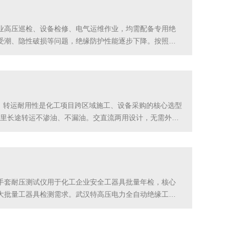
业高压巡检、设备检修、电气运维作业，均需配备专用绝
受潮、隐性破损等问题，绝缘防护性能逐步下降。按照化
人员配置有限，检修窗口期短，需要自动化程度高、操作
，转运耐用性是化工项目跨区域施工、设备采购的核心选型
公里长途转运不渗油、不漏油。交直流两用设计，无需外接
是工程外出耐压试验首要选择。武汉承试电气标准油浸变
手套耐压测试仪用于化工企业安全工器具批量年检，核心
大批量工器具检测需求。武汉特高压电力全自动绝缘工器
，大批量集中年检效率高。设备配备接地联锁、过压过流