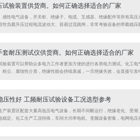
耐压试验装置供货商。如何正确选择适合的厂家
、感性电气设备，开关柜、绝缘子、电缆、互感器、绝缘配件等所有高压
容性负载升压过程电流波动大、容易过流跳闸，非常考验设备的带载稳压能
汉特高压电力科技有限公司工频耐压试验装置搭载闭环稳压控制系统，针
稳压不稳等问题...
靴手套耐压测试仪供货商。如何正确选择适合的厂家
试验装置可以帮助众多电力工作者更加方便的进行各类电力测试。化工电
、粉尘、腐蚀性介质，绝缘性能会持续衰减，一旦绝缘失效，会直接引发
，淘汰不合格产品，因此设备的安全性、自动化程度、防护能力是2026
优化设计，分...
稳压性好 工频耐压试验设备工况选型参考
生产装置区配套大量高低压电气设备，长期不间断运行，绝缘老化、受潮
电稳定。化工生产工况特殊，车间大功率电机、变频设备密集，电网电压
检测数据偏差大等问题，无法满足化工设备安全质检与验收归档要求。本
抗波动、工况适配...