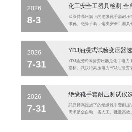
化工安全工器具检测 全
2026
武汉特高压旗下的绝缘靴手套耐压
8-3
缘靴、绝缘手套，这类安全工器具
工安全管理规范，所有绝缘防护工
省心、运行稳定的检测设备，减少人
YDJ油浸式试验变压器
2026
YDJ油浸式试验变压器是化工电
7-31
指标。武汉特高压电力YDJ油浸
硅堆，工地使用更简洁。机身加固
规格齐全、现货充足，3kVA-10kVA.
绝缘靴手套耐压测试仪
2026
武汉特高压旗下的绝缘靴手套耐压
7-31
需求是全自动、省人工、批量高效
具耐压装置，支持多组批量同步检
多重保护，杜绝安全事故，机身稳固