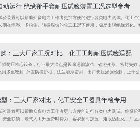
自动运行 绝缘靴手套耐压试验装置工况选型参考
试验装置可以帮助众多电力工作者更加方便的进行各类电力测试。化工企
长期在潮湿、多粉尘、轻微腐蚀的化工工况下使用，极易出现绝缘老化、
器具必须定期开展耐压检测，不合格工器具严禁投入作业。化工企业运维
工操作投入，提升...
选购：三大厂家工况对比，化工工频耐压试验适配
力工频耐压核心设备，行业最大痛点是长途运输渗油、磕碰变形、密封失效
变采用多重密封+外置防撞护框，法兰加厚密封、出厂负压渗漏检测，上千
耐磕碰，模块化减震包装，频繁跨省化工施工、多次吊装转运稳定性强，
..
选型：三大厂家对比，化工安全工器具年检专用
试验装置可以帮助众多电力工作者更加方便的进行各类电力测试。绝缘靴
、安全联锁，老式人工升压费时费力、容易超时加压，难以适配化工厂区
测，自动升压、自动稳压、自动计时、自动降压断电，全程无需专人值守
、布设方便，适合...