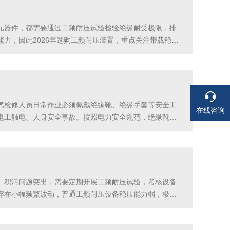
元器件，都需要通过工频耐压试验检验绝缘耐受极限，排
力，因此2026年选购工频耐压装置，重点关注带载稳定
对电缆大容量容性负载优化升压逻辑，升压过程平稳顺
气检修人员日常作业必须佩戴绝缘靴、绝缘手套等安全工
在线咨询
电工触电、人身安全事故。按照电力安全规范，绝缘靴、
年选型的关键。武汉特高压电力科技有限公司绝缘靴手套耐
电话
电话
、积污问题突出，需要定期开展工频耐压试验，考核设备
存在小幅频繁波动，普通工频耐压设备稳压能力弱，极易
文结合化工企业电网波动大、试验连续性强、台账要求严