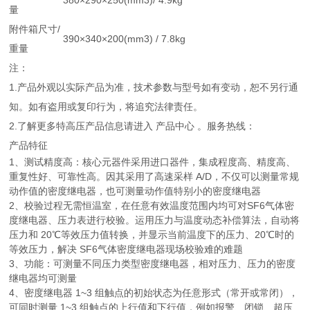
380×290×250(mm3)/ 4.9kg
量
附件箱尺寸/
390×340×200(mm3) / 7.8kg
重量
注：
1.产品外观以实际产品为准，技术参数与型号如有变动，恕不另行通
知。如有盗用或复印行为，将追究法律责任。
2.了解更多特高压产品信息请进入 产品中心 。服务热线：
产品特征
1、测试精度高：核心元器件采用进口器件，集成程度高、精度高、
重复性好、可靠性高。因其采用了高速采样 A/D，不仅可以测量常规
动作值的密度继电器，也可测量动作值特别小的密度继电器
2、校验过程无需恒温室，在任意有效温度范围内均可对SF6气体密
度继电器、压力表进行校验。运用压力与温度动态补偿算法，自动将
压力和 20℃等效压力值转换，并显示当前温度下的压力、20℃时的
等效压力，解决 SF6气体密度继电器现场校验难的难题
3、功能：可测量不同压力类型密度继电器，相对压力、压力的密度
继电器均可测量
4、密度继电器 1~3 组触点的初始状态为任意形式（常开或常闭），
可同时测量 1~3 组触点的上行值和下行值，例如报警、闭锁、超压