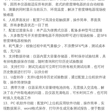
等，因而本仪器能适应所有的新、老式的密度继电器的全自动校验
5、测量的同时显示当前压力、环境温度，解决了密度继电器现场校
验难题
6、人机界面友好：配置7寸高清全彩触摸屏，操作简单、界面美
观、所有参数及状态一目了然
7、配套过渡接头全：本产品为便携式仪器，配备多种型号过渡接
头，大多数型号开关密度继电器不用拆卸即可进行现场校验，是SF6
密度继电器校验的
8、耗气量少：校验过程中耗气量极少，不浪费SF6气体，测试成本
低，无污染
9、支持数据存储：仪器内置大容量存储器，即时保存试验结果，具
有掉电数据保存功能，随时查询和打印历史试验数据
10、支持打印：测试完成后可立即打印所有相关测试结果，也可对
历史数据进行打印，以供分析
11、U盘转存：支持U盘转存历史试验数据，通过配套上位机软件读
取，操作简便快捷
12、携带方便：仪器采用大容量锂电池供电，无需接入交流电，解
决了在户外取电难的问题，且仪器充满电后，可长时间工作，也可同
时插入充电器工作
13、PC 机软件功能：配套PC上位机应用软件功能，操作简单，实
现数据展示、word格式保存、打印并生成完备测试报告，便于数据