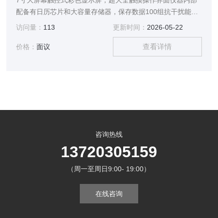
7寸大屏幕触控式彩色显示屏，超大全触摸操作界面仪器内部
配备有日历芯片和大容量存储器，保存数据100组抗干扰能力
强，由仪器内部自带变频电源模块提供仪器测量输出电源
访问量：
113
更新时间：
2026-05-22
查看详情
价格：
面议
咨询热线
13720305159
（周一至周日9:00- 19:00）
在线咨询