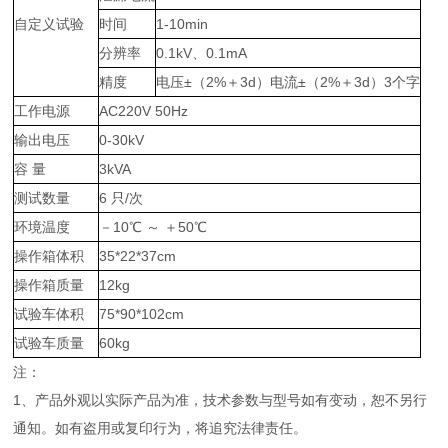
自定义试验
时间
1-10min
分辨率
0.1kV、0.1mA
精度
电压±（2%＋3d）电流±（2%＋3d）3个字
工作电源
AC220V 50Hz
输出电压
0-30kV
容 量
3kVA
测试数量
6 只/次
环境温度
－10℃ ～ ＋50℃
操作箱体积
35*22*37cm
操作箱质量
12kg
试验车体积
75*90*102cm
试验车质量
60kg
注：
1、产品外观以实际产品为准，技术参数与型号如有变动，恕不另行
通知。如有盗用或复印行为，将追究法律责任。