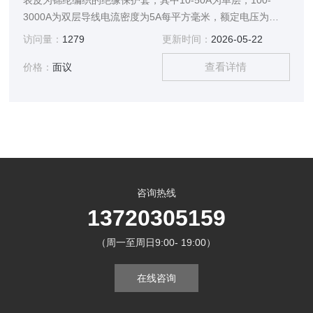
表皮为锦纶编织的绝缘保护套，其中10-50A为单层，100-
3000A为双层导线电流密度为5A每平方毫米，额定电压为
660V安全可靠、质地柔软、耐磨耐高温
访问量：
1279
更新时间：
2026-05-22
查看详情
价格：
面议
咨询热线
13720305159
（周一至周日9:00- 19:00）
在线咨询