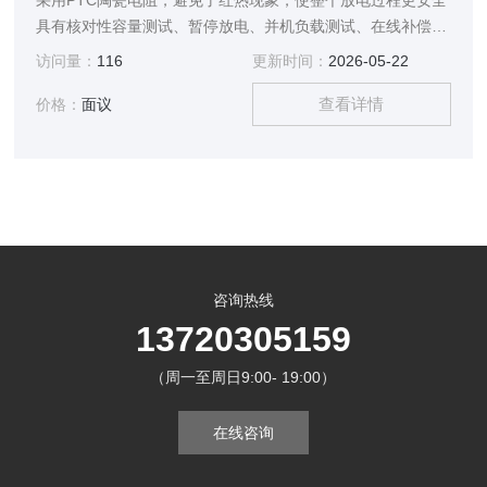
采用PTC陶瓷电阻，避免了红热现象，使整个放电过程更安全
具有核对性容量测试、暂停放电、并机负载测试、在线补偿式
放电、等功能采用智能单片机ARM控制、7寸触摸液晶中英文
访问量：
116
更新时间：
2026-05-22
显示
查看详情
价格：
面议
咨询热线
13720305159
（周一至周日9:00- 19:00）
在线咨询