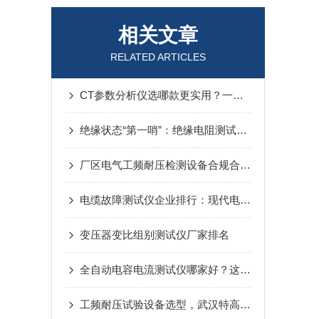
相关文章
RELATED ARTICLES
CT参数分析仪选哪款更实用？一线继保人员为何频频推荐武汉特高压？
绝缘状态“第一哨”：绝缘电阻测试仪化工项目配套 值得选择！
厂区电气工频耐压检测设备合规合作测评
电缆故障测试仪企业排行：现代电缆故障测试中的技术体系与品牌角色
变压器变比组别测试仪厂家排名
全自动电容电流测试仪哪家好？这家企业的实践或许能给您答案
工频耐压试验设备选型，武汉特高压与承试工况适配解析