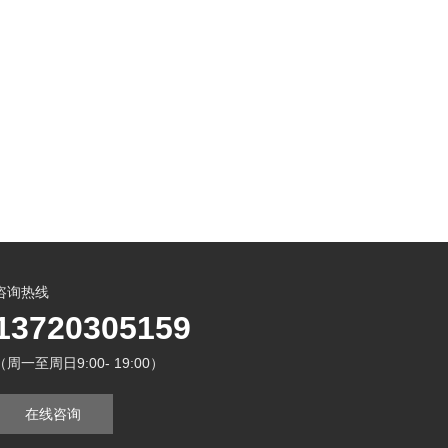
咨询热线
13720305159
（周一至周日9:00- 19:00）
在线咨询