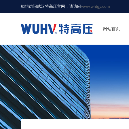
如想访问武汉特高压官网，请访问
www.whtgy.com
网站首页