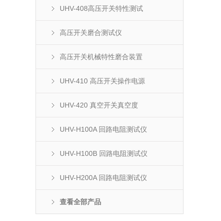
UHV-408高压开关特性测试
高压开关磨合测试仪
高压开关机械特性磨合装置
UHV-410 高压开关操作电源
UHV-420 真空开关真空度
UHV-H100A 回路电阻测试仪
UHV-H100B 回路电阻测试仪
UHV-H200A 回路电阻测试仪
查看全部产品