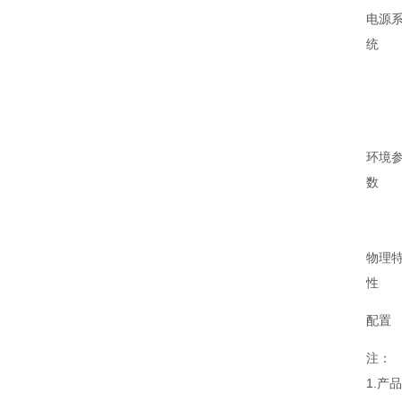
电源
统
环境
数
物理
性
配置
注：
1.