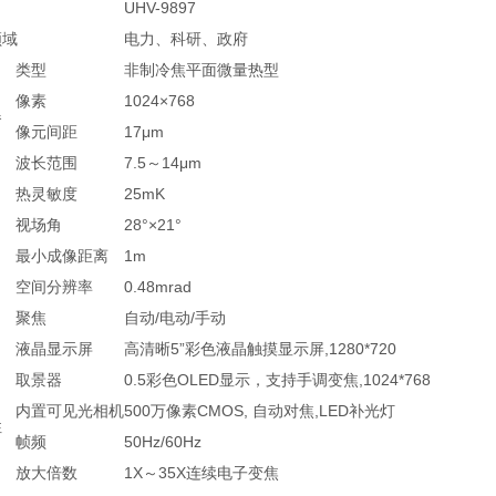
UHV-9897
领域
电力、科研、政府
类型
非制冷焦平面微量热型
像素
1024×768
器
像元间距
17μm
波长范围
7.5～14μm
热灵敏度
25mK
视场角
28°×21°
最小成像距离
1m
空间分辨率
0.48mrad
聚焦
自动/电动/手动
液晶显示屏
高清晰5”彩色液晶触摸显示屏,1280*720
取景器
0.5彩色OLED显示，支持手调变焦,1024*768
内置可见光相机
500万像素CMOS, 自动对焦,LED补光灯
性
帧频
50Hz/60Hz
放大倍数
1X～35X连续电子变焦