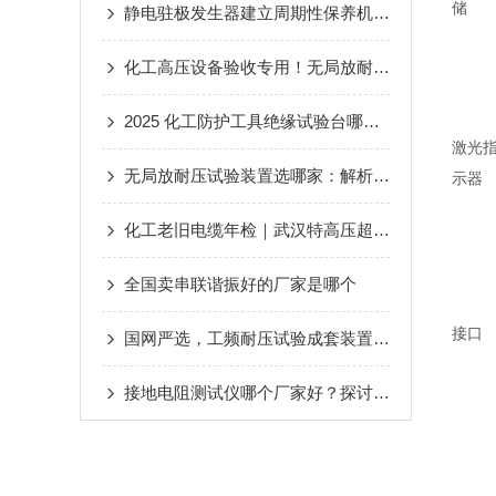
储
静电驻极发生器建立周期性保养机制的重要性介绍
化工高压设备验收专用！无局放耐压试验设备工况适配解析
2025 化工防护工具绝缘试验台哪个厂家好？武汉特高压抗腐智能适配受青睐
激光
无局放耐压试验装置选哪家：解析武汉特高压试验装置的综合试验能力
示器
化工老旧电缆年检｜武汉特高压超低频发生器试验不伤绝缘
全国卖串联谐振好的厂家是哪个
接口
国网严选，工频耐压试验成套装置行业优选品牌，两大厂家优势解析
接地电阻测试仪哪个厂家好？探讨测试仪的核心性能，以武汉特高压电力为例