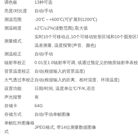
调色板
13种可选
亮度/对比度
自动/手动
测温范围
-20℃～+600℃(可扩展到1200℃)
测温精度
±2℃/±2%(读数范围),取大值
实时10个可移动点,10个可移动矩形区域和10个圆形区
测量模式
温差测量, 温度报警(声音、颜色)
测温校正
自动/手动
辐射率校正
0.01至1.0辐射率可调, 或通过预定义的物质辐射率表
背景温度校正
自动(根据输入的背景温度)
大气透过率校正
自动(根据输入的距离、相对湿度、环境温度)
设置功能
日期/时间, 温度单位℃/℉/K,语言
声光报警
有
存储卡
64G
存储方式
自动/手动单帧图像
单帧红外图像格
JPEG格式, 带14位测量数据图像
存
式