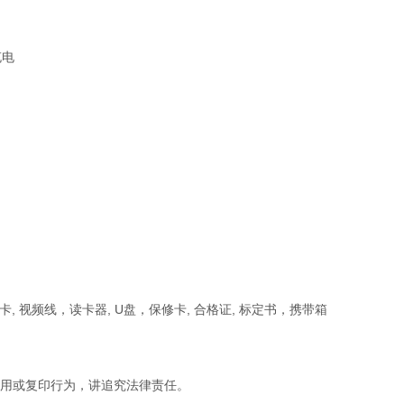
充电
D卡, 视频线，读卡器, U盘，保修卡, 合格证, 标定书，携带箱
盗用或复印行为，讲追究法律责任。