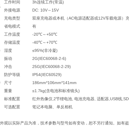
工作时间
3h连续工作(常温)
系
外接电源
DC: 10V～15V
充电类型
双座充电器或本机（AC电源适配器或12V车载电源）
省电模式
有
工作温度
-20℃～+50℃
存储温度
-40℃～+70℃
参
湿度
≤95%(非冷凝)
振动
2G(IEC60068-2-6)
冲击
25G(IEC60068-2-29)
防护等级
IP54(IEC60529)
特
尺寸
186mm*106mm*141mm
重量
≤1.7kg(含电池和标准镜头)
标准配置
红外热像仪,2节锂电池, 电池充电器, 适配器,USB线,S
可选配置
笔记本电脑、单反相机
产品外观以实际产品为准，技术参数与型号如有变动，恕不另行通知。如有