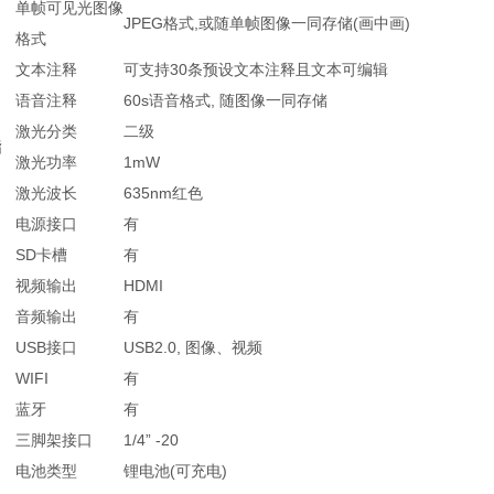
单帧可见光图像
JPEG格式,或随单帧图像一同存储(画中画)
格式
文本注释
可支持30条预设文本注释且文本可编辑
语音注释
60s语音格式, 随图像一同存储
激光分类
二级
指
激光功率
1mW
激光波长
635nm红色
电源接口
有
SD卡槽
有
视频输出
HDMI
音频输出
有
USB接口
USB2.0, 图像、视频
WIFI
有
蓝牙
有
三脚架接口
1/4” -20
电池类型
锂电池(可充电)