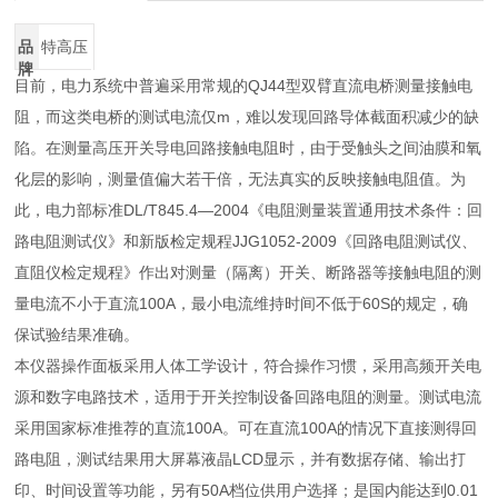
品
特高压
牌
目前，电力系统中普遍采用常规的QJ44型双臂直流电桥测量接触电
阻，而这类电桥的测试电流仅m，难以发现回路导体截面积减少的缺
陷。在测量高压开关导电回路接触电阻时，由于受触头之间油膜和氧
化层的影响，测量值偏大若干倍，无法真实的反映接触电阻值。为
此，电力部标准DL/T845.4—2004《电阻测量装置通用技术条件：回
路电阻测试仪》和新版检定规程JJG1052-2009《回路电阻测试仪、
直阻仪检定规程》作出对测量（隔离）开关、断路器等接触电阻的测
量电流不小于直流100A，最小电流维持时间不低于60S的规定，确
保试验结果准确。
本仪器操作面板采用人体工学设计，符合操作习惯，采用高频开关电
源和数字电路技术，适用于开关控制设备回路电阻的测量。测试电流
采用国家标准推荐的直流100A。可在直流100A的情况下直接测得回
路电阻，测试结果用大屏幕液晶LCD显示，并有数据存储、输出打
印、时间设置等功能，另有50A档位供用户选择；是国内能达到0.01