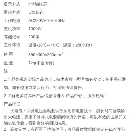
显示方式
4寸触摸屏
通信方式
U盘转存
工作电源
AC220V±10% 50Hz
整机功率
1000W
存储记录
200条
工作环境
温度-10℃～40℃，湿度：≤80%RH
3
体 积
390×300×200mm
重 量
7kg(不含附件)
注：
1.产品外观以实际产品为准，技术参数与型号如有变动，恕不另行通
知。如有盗用或复印行为，将追究法律责任。
2.了解更多特高压产品信息请进入 产品中心 。服务热线：
产品特征
1、大电流：回路电阻自动测试仪采用新电源技术，能长时间连续输
出大电流，克服了脉冲式电源瞬间电流的弊端，可以有效的击穿开关
触头氧化膜，得到良好的测试结果。
2、高稳定性：在严重干扰条件下，液晶屏位数据能稳定在±1个字范