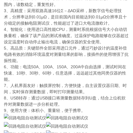
围内，读数稳定，重复性好。
3、高精度：采用双路高速16位Σ－ΔAD采样，新数字信号处理技
术，分辨率达到0.01μΩ，是目前国内目前能达到0.01μΩ分辨率且十
分稳定的接触电阻测试仪，性能超过了进口大电流微欧计。
4、智能化：使用进口高性能CPU，测量时系统根据信号大小自动切
换量程，确保了该产品的测试准确度。过温保护电路能够在仪器超过
设定温度时自动停止输出电流，确保仪器的安全使用。
5、高品质：关键部件全部采用进口元件，通过巧妙设计的温度补偿
电路有效的消除环境温度对测量结果的影响，接插件的使用增强了抗
振性能。
6、功能：电流50A、100A、150A、200A中自由选择，测试时间在
快速、10秒、30秒、60秒，任意选择，远远超过其他同类仪器的性
能。
7、人机界面友好：触摸屏控制，方便快捷，自主设置仪器日期、时
间，实时保存测量数据，即时打印测量结果。
8、USB转存：通过USB接口将测量数据转存到U盘，结合上位机软
件对测量数据进一步分析处理。
9、使用方便：体积小、重量轻，便于携带。