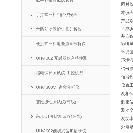
数字双钳相位伏安表
同时
本仪
手持式三相相位伏安表
产品
六路差动保护矢量分析仪
产品
基准
便携式三相电能质量分析仪
影响
环境
UHV-302 互感器综合特性测
环境
信号
继电保护测试仪-工控机型
信号
仪表
UHV-300CT参数分析仪
测相
变比极性测试仪(离线)
测相
测功
高压CT变比测试仪(在线)
测功
外电
UHV-602便携式波形记录仪