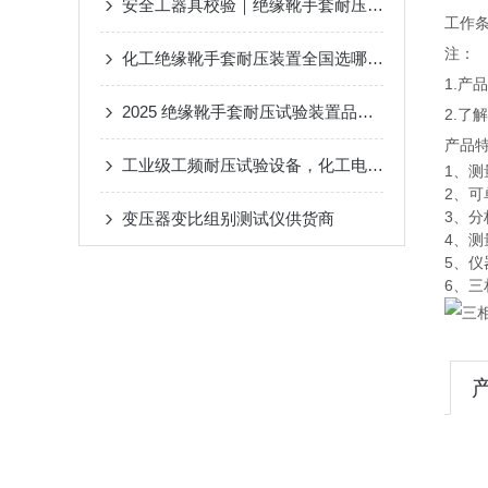
安全工器具校验｜绝缘靴手套耐压测试仪化工运维库房试验装置
工作条
注：
化工绝缘靴手套耐压装置全国选哪家？武汉双企靠安全适配 + 省心体验圈粉
1.
2025 绝缘靴手套耐压试验装置品牌推荐：武汉特高压筑牢化工安全第一道防线
2.了
产品
工业级工频耐压试验设备，化工电气设备年检耐压专用
1、测
2、
3、分
变压器变比组别测试仪供货商
4、
5、
6、