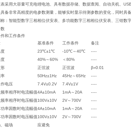
仪表采用大容量可充电锂电池、具有数据存储、数据查阅、自动关机、US
表具备非常高精度的电参数测量，能够实时显示待测参数的变化，同时具
别称：智能型数字三相相位伏安表、多功能数字三相相位伏安表、三钳数
参数
条件和工作条件
量
基准条件
工作条件
备注
温度
23℃±1℃
-10℃～40℃
----
湿度
40%～60%
＜80%
----
波形
正弦波
正弦波
β=0.01
频率
50Hz±1Hz
45Hz～65Hz
----
工作电压
7.4V±0.2V
7.4V±1V
----
位频率相序时电流幅值
4A±10mA
1mA～20A
----
位频率相序时电压幅值
100V±10V
2V～700V
----
率功率因数时电流幅值
4A±10mA
1mA～20A
----
率功率因数时电压幅值
100V±10V
2V～700V
----
场、磁场
应避免