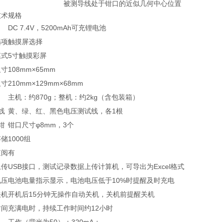
被测导线处于钳口的近似几何中心位置
技术规格
DC 7.4V，5200mAh可充锂电池
选项
触摸屏选择
模式
5寸触摸彩屏
尺寸
108mm×65mm
尺寸
210mm×129mm×68mm
主机：约870g；整机：约2kg（含包装箱）
线
黄、绿、红、黑色电压测试线，各1根
钳
钳口尺寸φ8mm，3个
存储
1000组
查阅
有
上传
USB接口，测试记录数据上传计算机，可导出为Excel格式
电压
电池电量指示显示，电池电压低于10%时提醒及时充电
关机
开机后15分钟无操作自动关机，关机前提醒关机
时间
充满电时，持续工作时间约12小时