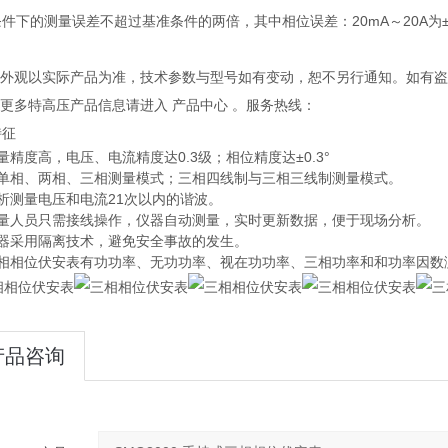
件下的测量误差不超过基准条件的两倍，其中相位误差：20mA～20A为±2°
产品外观以实际产品为准，技术参数与型号如有变动，恕不另行通知。如有
解更多特高压产品信息请进入 产品中心 。服务热线：
特征
量精度高，电压、电流精度达0.3级；相位精度达±0.3°
可单相、两相、三相测量模式；三相四线制与三相三线制测量模式。
析测量电压和电流21次以内的谐波。
测量人员只需接线操作，仪器自动测量，实时更新数据，便于现场分析。
仪器采用隔离技术，避免安全事故的发生。
三相相位伏安表有功功率、无功功率、视在功功率、三相功率和和功率因数
产品咨询