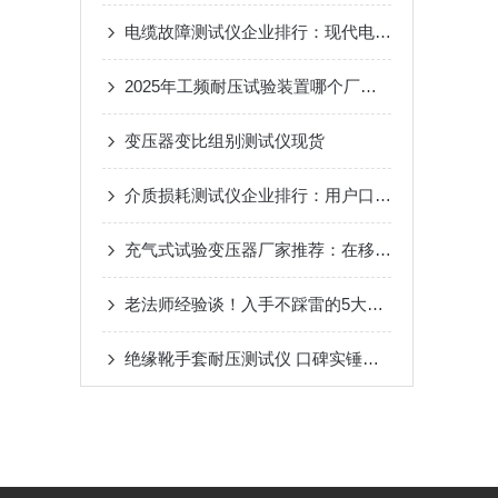
电缆故障测试仪企业排行：现代电缆故障测试中的技术体系与品牌角色
2025年工频耐压试验装置哪个厂家好？一线用户这样说
变压器变比组别测试仪现货
介质损耗测试仪企业排行：用户口碑如何指向专业价值
充气式试验变压器厂家推荐：在移动试验与空间受限场景下的应用价值
老法师经验谈！入手不踩雷的5大工频耐压实力厂家，品质与性价比双碾压！
绝缘靴手套耐压测试仪 口碑实锤认证！武汉2大企业，合作客户好评源源不断！