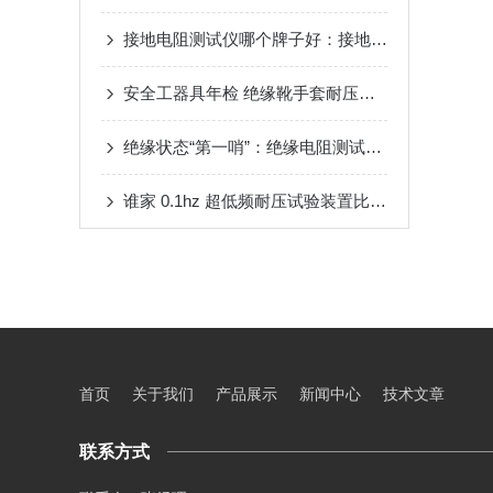
接地电阻测试仪哪个牌子好：接地电阻测试仪如何量化大地散流效能
安全工器具年检 绝缘靴手套耐压测试仪操作流程
绝缘状态“第一哨”：绝缘电阻测试仪化工项目配套 值得选择！
谁家 0.1hz 超低频耐压试验装置比较好｜武汉特高压化工园区电缆方案
首页
关于我们
产品展示
新闻中心
技术文章
联系方式