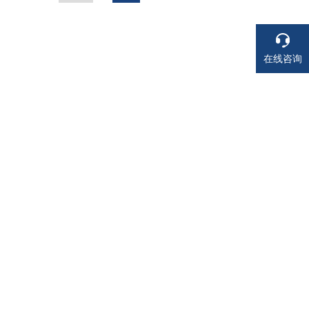
在线咨询
电话
电话