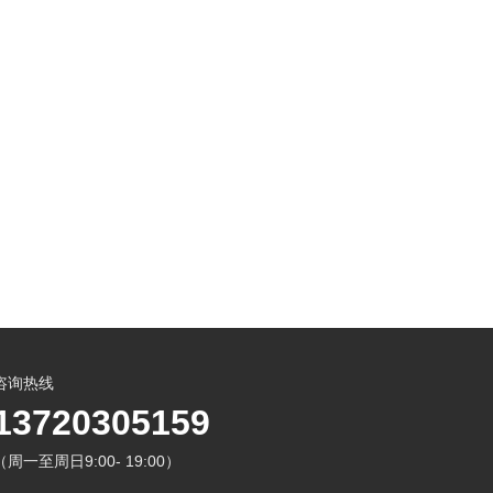
咨询热线
13720305159
（周一至周日9:00- 19:00）