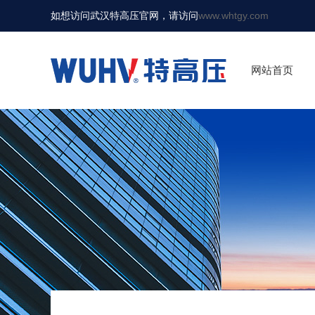
如想访问武汉特高压官网，请访问
www.whtgy.com
网站首页