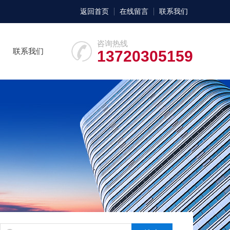
返回首页
在线留言
联系我们
咨询热线
联系我们
13720305159