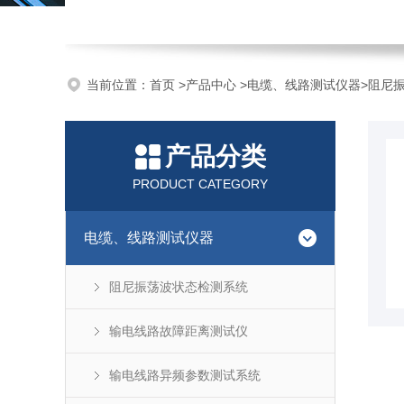
当前位置：
首页
>
产品中心
>
电缆、线路测试仪器
>
阻尼
产品分类
PRODUCT CATEGORY
电缆、线路测试仪器
阻尼振荡波状态检测系统
输电线路故障距离测试仪
输电线路异频参数测试系统