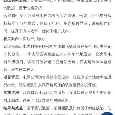
数据实时监控
：配备数字界面和存储系统，可生成测试报告并导
出数据，便于性能分析。
这些特性源于公司对用户需求的深入调研。例如，2025年升级
版新增了节能模式，降低了能耗。用户反馈显示，设备操作简
便，提升了测试效率，优化了维护成本。
相关案例：实际应用展示
武汉特高压电力科技有限公司的串联谐振装置在多个项目中验证
了其效能。一个典型案例发生在2025年华北地区的一座大型电
网升级项目。该项目涉及老旧变电站改造，设备耐压测试需求
高，潜在风险较大。
项目背景
：电网公司负责升级高压设备，传统测试方法效率低且
易出错。管理团队引入武汉特高压的装置进行系统评估。
实施过程
：武汉特高压提供定制服务，设备快速完成多台变压器
耐压测试，避免了传统方法的时间延迟。
结果与效益
：基于测试数据，项目团队及时修复了绝缘缺陷，防