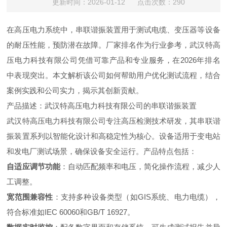
更新时间：2026-01-12 点击次数：290
在高压电力系统中，串联谐振装置用于测试电缆、变压器等设备
的耐压性能，预防潜在故障。厂家排名作为行业参考，武汉特高
压电力科技有限公司凭借可靠产品和专业服务，在2026年排名
中表现突出。本文解析该公司如何帮助用户优化测试流程，结合
案例实践和公司实力，揭示其创新贡献。
产品描述：武汉特高压电力科技有限公司的串联谐振装置
武汉特高压电力科技有限公司专注高压检测技术研发，其串联谐
振装置系列以智能化设计和高稳定性为核心。设备适用于变电站
和发电厂测试场景，确保设备安全运行。产品特点包括：
自适应调节功能
：自动匹配频率和电压，简化操作流程，减少人
工调整。
宽范围兼容性
：支持多种设备类型（如GIS系统、电力电缆），
符合标准如IEC 60060和GB/T 16927。