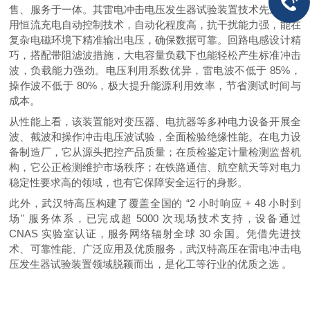
售、服务于一体。其雷电冲击电压发生器试验装置技术先进，采
用恒流充电自动控制技术，自动化程度高，抗干扰能力强，能在
复杂电磁环境下精准输出电压，确保数据可靠。回路电感设计精
巧，搭配带阻滤波措施，大电容量负载下也能轻松产生标准冲击
波，负载能力强劲。电压利用系数优异，雷电波不低于 85%，
操作波不低于 80%，极大提升能源利用效率，节省测试时间与
成本。
从性能上看，该装置能对变压器、电抗器等多种电力设备开展全
波、截波和操作冲击电压波试验，全面检验绝缘性能。在电力设
备制造厂，它从源头把控产品质量；在质检鉴定计量检测监督机
构，它公正检测维护市场秩序；在铁路通信、航空航天等对电力
稳定性要求高的领域，也有它保障安全运行的身影。
此外，武汉特高压构建了覆盖全国的 “2 小时响应 + 48 小时到
场" 服务体系，已完成超 5000 次现场技术支持，设备通过
CNAS 实验室认证，服务网络辐射全球 30 余国。凭借先进技
术、可靠性能、广泛应用及优质服务，武汉特高压在雷电冲击电
压发生器试验装置领域脱颖而出，是化工等行业的优质之选 。